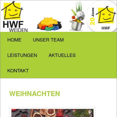
Zum
Hauswirtschaftlicher
Inhalt
Fachservice
wechseln
HWF
Weiden
Hauptmenü
HOME
UNSER TEAM
LEISTUNGEN
AKTUELLES
KONTAKT
WEIHNACHTEN