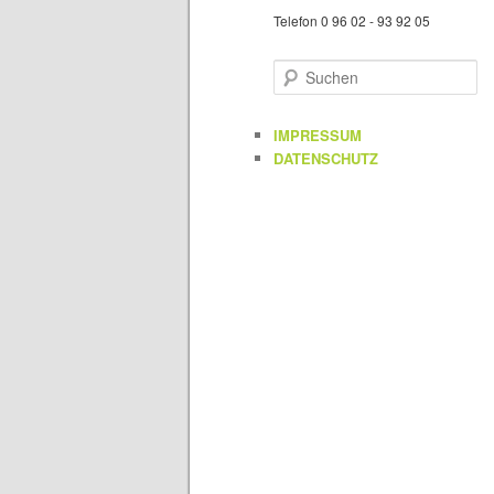
Telefon 0 96 02 - 93 92 05
S
u
c
h
IMPRESSUM
e
DATENSCHUTZ
n